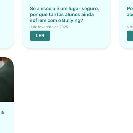
Se a escola é um lugar seguro,
Po
por que tantos alunos ainda
ao
sofrem com o Bullying?
3 de fevereiro de 2025
6 d
LER
 a