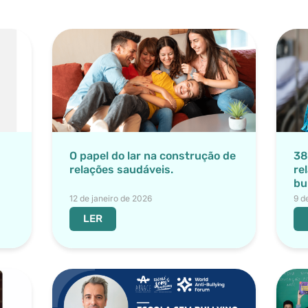
O papel do lar na construção de
38
relações saudáveis.
re
bu
12 de janeiro de 2026
9 d
LER