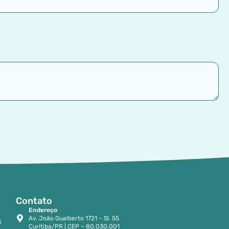
Contato
Endereço
Av. João Gualberto 1721 – Sl. 55
S
Curitiba/PR | CEP – 80.030.001