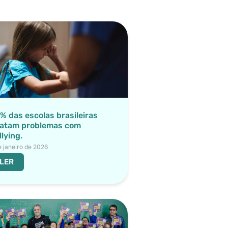
% das escolas brasileiras
latam problemas com
llying.
e janeiro de 2026
LER