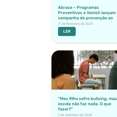
Abrace – Programas
Preventivos e Vanish lançam
campanha de prevenção ao
Bullying.
21 de fevereiro de 2025
LER
“Meu filho sofre bullying, mas
escola não faz nada. O que
fazer?”
2 de setembro de 2024