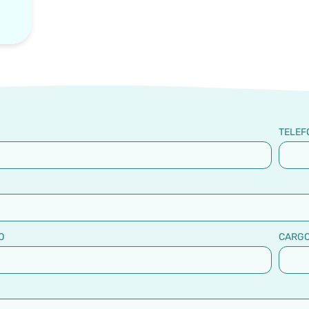
TELEF
O
CARG