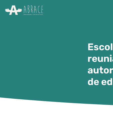
Escol
reuni
autor
de e