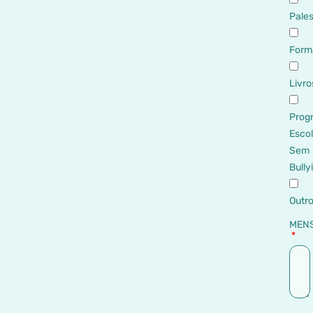
Pales
Form
Livro
Prog
Esco
Sem
Bully
Outr
MEN