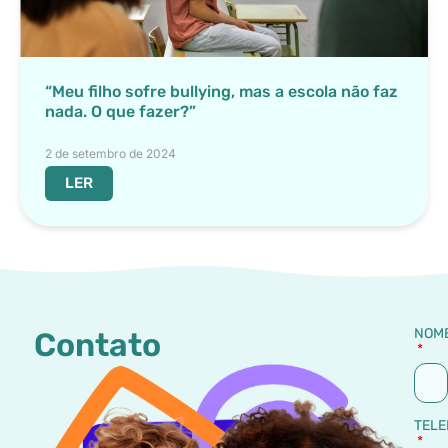
“Meu filho sofre bullying, mas a escola não faz
nada. O que fazer?”
2 de setembro de 2024
LER
NOM
Contato
TELE