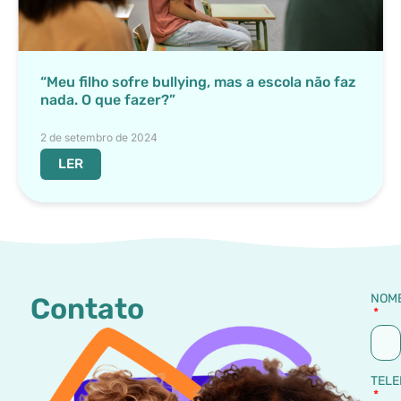
“Meu filho sofre bullying, mas a escola não faz
nada. O que fazer?”
2 de setembro de 2024
LER
NOM
Contato
TELE