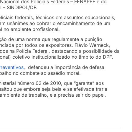
 Nacional dos Policiais Federais – FENAPEF e do
al – SINDIPOL/DF.
liciais federais, técnicos em assuntos educacionais,
s foram unânimes ao cobrar o encaminhamento de um
l no ambiente profissional.
ação de uma norma que regulamente a punição
nciada por todos os expositores. Flávio Werneck,
os na Polícia Federal, destacando a possibilidade da
onal) coletivo institucionalizado no âmbito do DPF.
reventivos
, defendeu a importância de defesa
rabalho no combate ao assédio moral.
nisterial número 02 de 2010, que “garante” aos
saltou que embora seja bela e se efetivada traria
 ambiente de trabalho, ela precisa sair do papel.