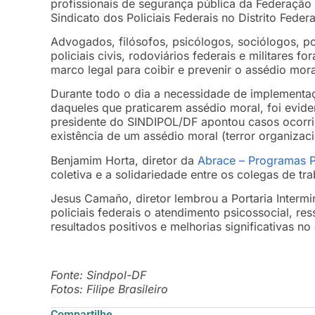
profissionais de segurança pública da Federação
Sindicato dos Policiais Federais no Distrito Feder
Advogados, filósofos, psicólogos, sociólogos, po
policiais civis, rodoviários federais e militare
marco legal para coibir e prevenir o assédio mora
Durante todo o dia a necessidade de implement
daqueles que praticarem assédio moral, foi evide
presidente do SINDIPOL/DF apontou casos ocorrid
existência de um assédio moral (terror organizaci
Benjamim Horta, diretor da
Abrace – Programas P
coletiva e a solidariedade entre os colegas de t
Jesus Camaño, diretor lembrou a Portaria Intermi
policiais federais o atendimento psicossocial, res
resultados positivos e melhorias significativas no
Fonte: Sindpol-DF
Fotos: Filipe Brasileiro
Compartilhe