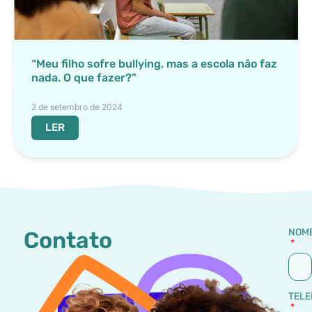
“Meu filho sofre bullying, mas a escola não faz
nada. O que fazer?”
2 de setembro de 2024
LER
NOM
Contato
TELE