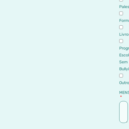
Pales
Form
Livro
Prog
Esco
Sem
Bully
Outr
MEN