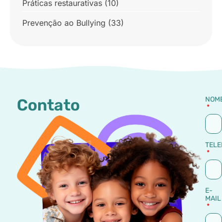
Práticas restaurativas
(10)
Prevenção ao Bullying
(33)
NOM
Contato
TELE
E-
MAIL