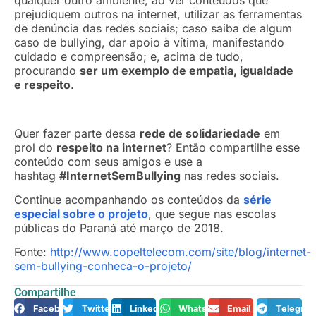
prejudiquem outros na internet, utilizar as ferramentas
de denúncia das redes sociais; caso saiba de algum
caso de bullying, dar apoio à vítima, manifestando
cuidado e compreensão; e, acima de tudo,
procurando
ser um exemplo de empatia, igualdade
e respeito
.
Quer fazer parte dessa
rede de solidariedade
em
prol do
respeito na internet
? Então compartilhe esse
conteúdo com seus amigos e use a
hashtag
#InternetSemBullying
nas redes sociais.
Continue acompanhando os conteúdos da
série
especial sobre o projeto
, que segue nas escolas
públicas do Paraná até março de 2018.
Fonte:
http://www.copeltelecom.com/site/blog/internet-
sem-bullying-conheca-o-projeto/
Compartilhe
Facebook
Twitter
LinkedIn
WhatsApp
Email
Telegra