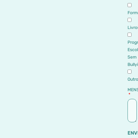
Form
Livro
Prog
Esco
Sem
Bully
Outr
MEN
ENV