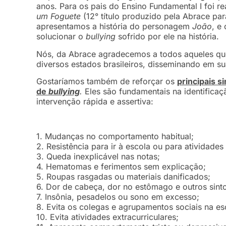
anos. Para os pais do Ensino Fundamental I foi r
um Foguete
(12° título produzido pela Abrace pa
apresentamos a história do personagem
João
, e
solucionar o
bullying
sofrido por ele na história.
Nós, da Abrace agradecemos a todos aqueles qu
diversos estados brasileiros, disseminando em su
Gostaríamos também de reforçar os
principais s
de
bullying
.
Eles são fundamentais na identificaç
intervenção rápida e assertiva:
1. Mudanças no comportamento habitual;
2. Resistência para ir à escola ou para atividade
3. Queda inexplicável nas notas;
4. Hematomas e ferimentos sem explicação;
5. Roupas rasgadas ou materiais danificados;
6. Dor de cabeça, dor no estômago e outros sinto
7. Insônia, pesadelos ou sono em excesso;
8. Evita os colegas e agrupamentos sociais na es
10. Evita atividades extracurriculares;