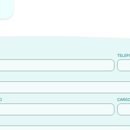
TELEF
O
CARG