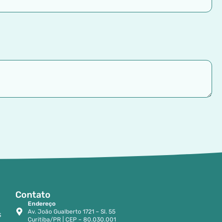
Contato
Endereço
Av. João Gualberto 1721 – Sl. 55
S
Curitiba/PR | CEP – 80.030.001