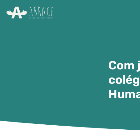
Com j
colég
Huma