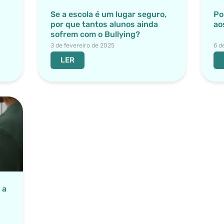
Se a escola é um lugar seguro,
Po
por que tantos alunos ainda
ao
sofrem com o Bullying?
3 de fevereiro de 2025
6 d
LER
 a