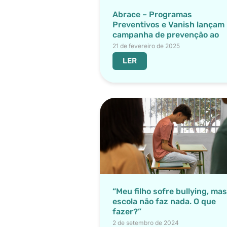
Abrace – Programas
Preventivos e Vanish lançam
campanha de prevenção ao
Bullying.
21 de fevereiro de 2025
LER
“Meu filho sofre bullying, mas
escola não faz nada. O que
fazer?”
2 de setembro de 2024