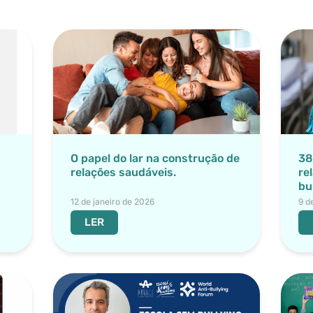
O papel do lar na construção de
38
relações saudáveis.
re
bu
12 de janeiro de 2026
9 d
LER