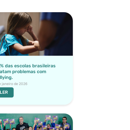
% das escolas brasileiras
latam problemas com
llying.
e janeiro de 2026
LER