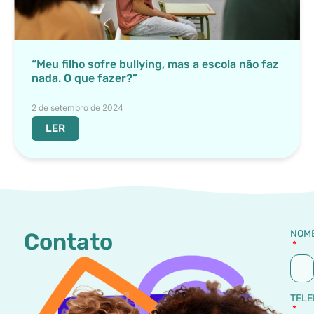
“Meu filho sofre bullying, mas a escola não faz
nada. O que fazer?”
2 de setembro de 2024
LER
NOM
Contato
TELE