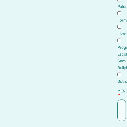
Pales
Form
Livro
Prog
Esco
Sem
Bully
Outr
MEN